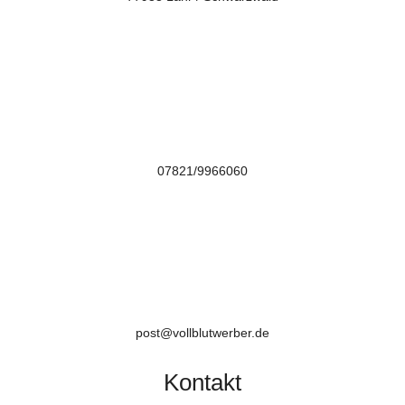

07821/9966060

post@vollblutwerber.de
Kontakt