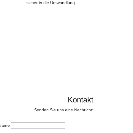
Europaweit einzigartig:
Crossmediale Kampagnen,
mit einem effizienten KI-
Tracking-System bringen
10%-30% Leads sicher in
die Umwandlung.
Kontakt
Senden Sie uns eine Nachricht:
Name