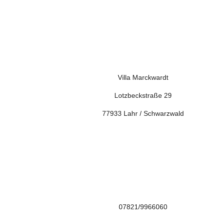
Villa Marckwardt
Lotzbeckstraße 29
77933 Lahr / Schwarzwald

07821/9966060