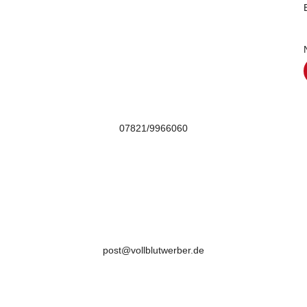

07821/9966060

post@vollblutwerber.de