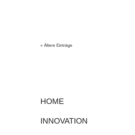
den Bürgern – 4.254
Erf
Menschen haben
Wei
mitgemacht
g: 
Lad
« Ältere Einträge
HOME
INNOVATION