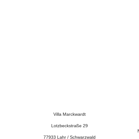
olgreiches
terempfehlungsmarketin
8.000 Kunden vor Ort im
engeschäft
Villa Marckwardt
Lotzbeckstraße 29
77933 Lahr / Schwarzwald